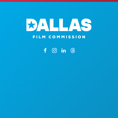
1807 جادة روس أفينيو
جناح 450
دالاس، تكساس 752012
عن طريق تحديد موعد فقط
الرقم الرئيسي: (214) 571-1050-571-1050
CREW & VENDOR DIRECTORY