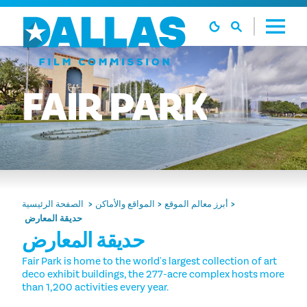
تخطي إلى المحتوى
FAIR
PARK
أبرز معالم الموقع
المواقع والأماكن
الصفحة الرئيسية
حديقة المعارض
حديقة المعارض
Fair Park is home to the world's largest collection of art
deco exhibit buildings, the 277-acre complex hosts more
than 1,200 activities every year.