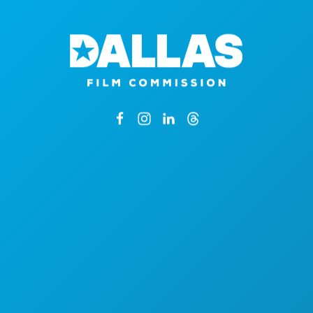
1807 Ross Avenue
Suite 450
Dallas, Texas 75201
仅限预约
总机：（214）571-1050
CREW & VENDOR DIRECTORY
地点