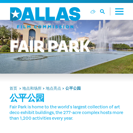
跳至内容
FAIR
PARK
首页
地点和场所
地点亮点
公平公园
公平公园
Fair Park is home to the world's largest collection of art
deco exhibit buildings, the 277-acre complex hosts more
than 1,200 activities every year.