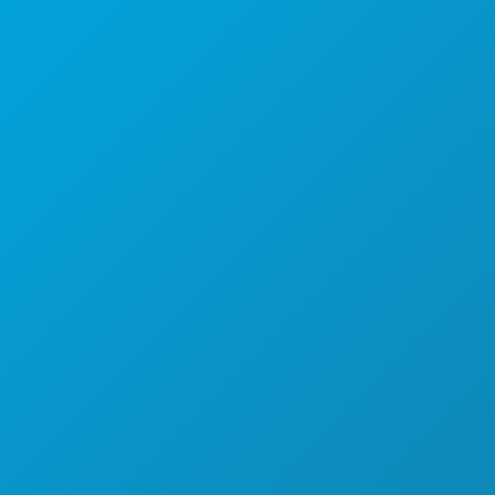
Suite 450
Dallas, Texas 75201
Solo su appuntamento
Principale: (214) 571-1050
ELENCO DEL PERSONALE E DEI FORNITORI
LUOGHI
PERMESSI
INCENTIVI
REGISTRATE IL VOSTRO PROGETTO
COMUNITÀ
FILMOGRAFIA
CIRCA
CONTATTO