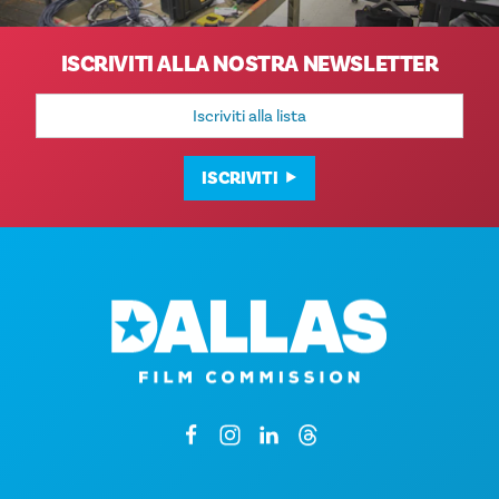
ISCRIVITI ALLA NOSTRA NEWSLETTER
Indirizzo
e-
mail
ISCRIVITI
1807 Ross Avenue