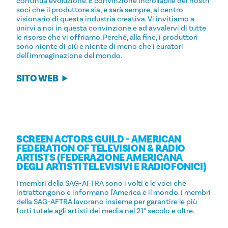
continua evoluzione. È convinzione incrollabile dei nostri
soci che il produttore sia, e sarà sempre, al centro
visionario di questa industria creativa. Vi invitiamo a
unirvi a noi in questa convinzione e ad avvalervi di tutte
le risorse che vi offriamo. Perché, alla fine, i produttori
sono niente di più e niente di meno che i curatori
dell'immaginazione del mondo.
SITO WEB
SCREEN ACTORS GUILD - AMERICAN
FEDERATION OF TELEVISION & RADIO
ARTISTS (FEDERAZIONE AMERICANA
DEGLI ARTISTI TELEVISIVI E RADIOFONICI)
I membri della SAG-AFTRA sono i volti e le voci che
intrattengono e informano l'America e il mondo. I membri
della SAG-AFTRA lavorano insieme per garantire le più
forti tutele agli artisti dei media nel 21° secolo e oltre.