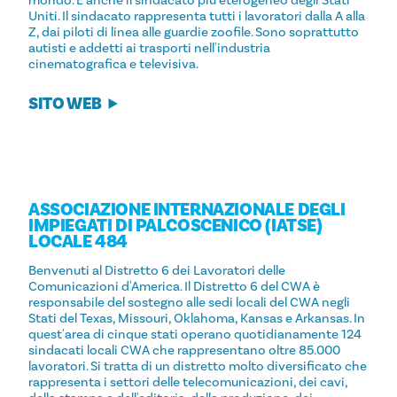
mondo. È anche il sindacato più eterogeneo degli Stati
Uniti. Il sindacato rappresenta tutti i lavoratori dalla A alla
Z, dai piloti di linea alle guardie zoofile. Sono soprattutto
autisti e addetti ai trasporti nell'industria
cinematografica e televisiva.
SITO WEB
ASSOCIAZIONE INTERNAZIONALE DEGLI
IMPIEGATI DI PALCOSCENICO (IATSE)
LOCALE 484
Benvenuti al Distretto 6 dei Lavoratori delle
Comunicazioni d'America. Il Distretto 6 del CWA è
responsabile del sostegno alle sedi locali del CWA negli
Stati del Texas, Missouri, Oklahoma, Kansas e Arkansas. In
quest'area di cinque stati operano quotidianamente 124
sindacati locali CWA che rappresentano oltre 85.000
lavoratori. Si tratta di un distretto molto diversificato che
rappresenta i settori delle telecomunicazioni, dei cavi,