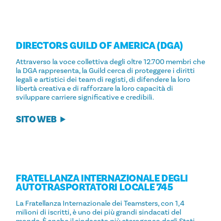
DIRECTORS GUILD OF AMERICA (DGA)
Attraverso la voce collettiva degli oltre 12.700 membri che
la DGA rappresenta, la Guild cerca di proteggere i diritti
legali e artistici dei team di registi, di difendere la loro
libertà creativa e di rafforzare la loro capacità di
sviluppare carriere significative e credibili.
SITO WEB
FRATELLANZA INTERNAZIONALE DEGLI
AUTOTRASPORTATORI LOCALE 745
La Fratellanza Internazionale dei Teamsters, con 1,4
milioni di iscritti, è uno dei più grandi sindacati del