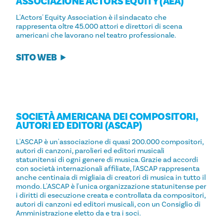
ASSOCIAZIONE ACTORS EQUITY (AEA)
L'Actors' Equity Association è il sindacato che
rappresenta oltre 45.000 attori e direttori di scena
americani che lavorano nel teatro professionale.
SITO WEB
SOCIETÀ AMERICANA DEI COMPOSITORI,
AUTORI ED EDITORI (ASCAP)
L'ASCAP è un'associazione di quasi 200.000 compositori,
autori di canzoni, parolieri ed editori musicali
statunitensi di ogni genere di musica. Grazie ad accordi
con società internazionali affiliate, l'ASCAP rappresenta
anche centinaia di migliaia di creatori di musica in tutto il
mondo. L'ASCAP è l'unica organizzazione statunitense per
i diritti di esecuzione creata e controllata da compositori,
autori di canzoni ed editori musicali, con un Consiglio di
Amministrazione eletto da e tra i soci.