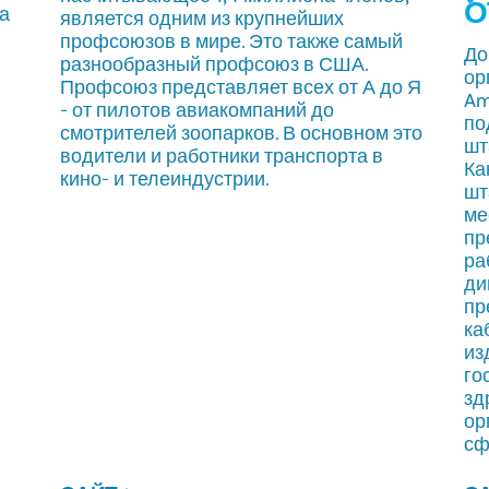
О
а
является одним из крупнейших
профсоюзов в мире. Это также самый
До
разнообразный профсоюз в США.
ор
Профсоюз представляет всех от А до Я
Am
- от пилотов авиакомпаний до
по
смотрителей зоопарков. В основном это
шт
водители и работники транспорта в
Ка
кино- и телеиндустрии.
шт
ме
пр
ра
ди
пр
ка
из
го
зд
ор
сф