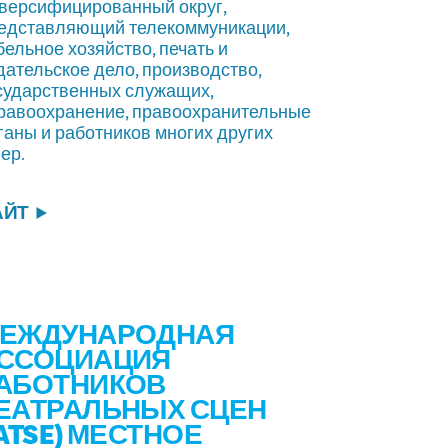
версифицированный округ,
едставляющий телекоммуникации,
бельное хозяйство, печать и
дательское дело, производство,
сударственных служащих,
равоохранение, правоохранительные
ганы и работников многих других
ер.
АЙТ
ЕЖДУНАРОДНАЯ
ССОЦИАЦИЯ
АБОТНИКОВ
ЕАТРАЛЬНЫХ СЦЕН
IATSE) МЕСТНОЕ