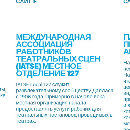
САЙТ
С
МЕЖДУНАРОДНАЯ
Г
АССОЦИАЦИЯ
П
РАБОТНИКОВ
А
ТЕАТРАЛЬНЫХ СЦЕН
На
(IATSE) МЕСТНОЕ
не
ОТДЕЛЕНИЕ 127
На
чт
IATSE Local 127 служит
це
ты,
развлекательному сообществу Далласа
ин
ке,
с 1906 года. Примерно в начале века
пр
,
местная организация начала
и 
предоставлять услуги рабочих для
ко
театральных постановок, проводимых в
ко
театрах.
ме
во