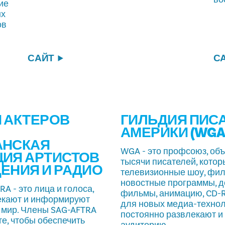
ие
ых
ов
САЙТ
С
 АКТЕРОВ
ГИЛЬДИЯ ПИС
АМЕРИКИ (WGA
АНСКАЯ
WGA - это профсоюз, о
ИЯ АРТИСТОВ
тысячи писателей, кото
ЕНИЯ И РАДИО
телевизионные шоу, фи
новостные программы, 
A - это лица и голоса,
фильмы, анимацию, CD-R
екают и информируют
для новых медиа-технол
 мир. Члены SAG-AFTRA
постоянно развлекают 
е, чтобы обеспечить