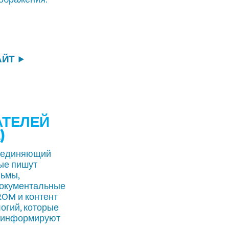
АЙТ
АТЕЛЕЙ
)
бъединяющий
рые пишут
льмы,
документальные
OM и контент
огий, которые
и информируют