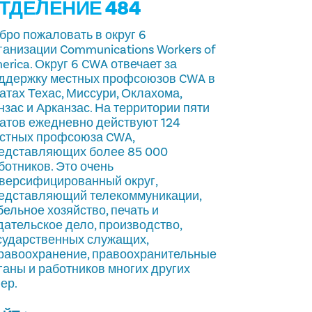
ТДЕЛЕНИЕ 484
бро пожаловать в округ 6
ганизации Communications Workers of
erica. Округ 6 CWA отвечает за
ддержку местных профсоюзов CWA в
атах Техас, Миссури, Оклахома,
нзас и Арканзас. На территории пяти
атов ежедневно действуют 124
стных профсоюза CWA,
едставляющих более 85 000
ботников. Это очень
версифицированный округ,
едставляющий телекоммуникации,
бельное хозяйство, печать и
дательское дело, производство,
сударственных служащих,
равоохранение, правоохранительные
ганы и работников многих других
ер.