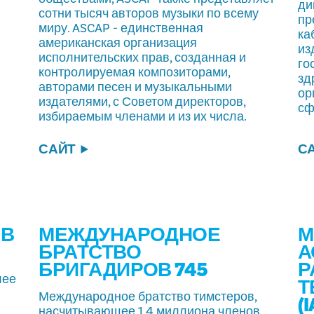
ди
сотни тысяч авторов музыки по всему
пр
миру. ASCAP - единственная
ка
американская организация
из
исполнительских прав, созданная и
го
контролируемая композиторами,
зд
авторами песен и музыкальными
ор
издателями, с Советом директоров,
сф
избираемым членами и из их числа.
САЙТ
С
ОВ
МЕЖДУНАРОДНОЕ
М
БРАТСТВО
А
БРИГАДИРОВ 745
Р
лее
Т
Международное братство тимстеров,
(
насчитывающее 1,4 миллиона членов,