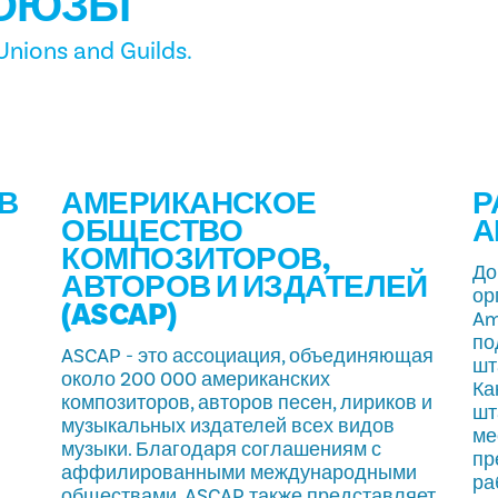
ОЮЗЫ
 Unions and Guilds.
В
АМЕРИКАНСКОЕ
Р
ОБЩЕСТВО
А
КОМПОЗИТОРОВ,
До
АВТОРОВ И ИЗДАТЕЛЕЙ
ор
(ASCAP)
Am
по
ASCAP - это ассоциация, объединяющая
шт
около 200 000 американских
Ка
композиторов, авторов песен, лириков и
шт
музыкальных издателей всех видов
ме
музыки. Благодаря соглашениям с
пр
аффилированными международными
ра
обществами, ASCAP также представляет