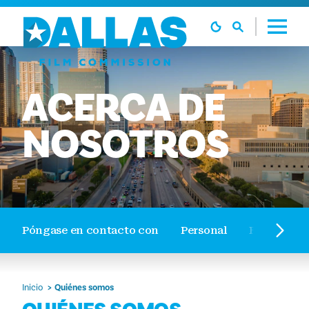
Ir al contenido
ACERCA DE
NOSOTROS
Póngase en contacto con
Personal
Filmografí
Inicio
Quiénes somos