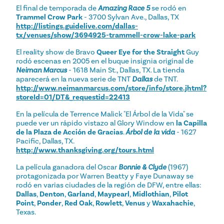
El final de temporada de
Amazing Race 5
se rodó en
Trammel Crow Park
- 3700 Sylvan Ave., Dallas, TX
http://listings.guidelive.com/dallas-
tx/venues/show/3694925-trammell-crow-lake-park
El reality show de Bravo
Queer Eye for the Straight
Guy
rodó escenas en 2005 en el buque insignia original de
Neiman Marcus
- 1618 Main St., Dallas, TX. La tienda
aparecerá en la nueva serie de TNT
Dallas
de TNT.
http://www.neimanmarcus.com/store/info/store.jhtml?
storeId=01/DT&_requestid=22413
En la película de Terrence Malick "El Árbol de la Vida" se
puede ver un rápido vistazo al Glory Window en
la Capilla
de la Plaza de Acción de Gracias
.
Árbol de la vida
- 1627
Pacific, Dallas, TX.
http://www.thanksgiving.org/tours.html
La película ganadora del Oscar
Bonnie & Clyde
(1967)
protagonizada por Warren Beatty y Faye Dunaway se
rodó en varias ciudades de la región de DFW, entre ellas:
Dallas
,
Denton
,
Garland
,
Maypearl
,
Midlothian
,
Pilot
Point
,
Ponder
,
Red Oak
,
Rowlett
,
Venus
y
Waxahachie
,
Texas.