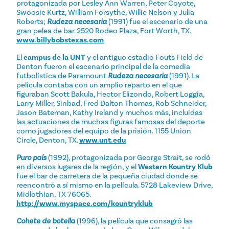
protagonizada por Lesley Ann Warren, Peter Coyote,
Swoosie Kurtz, William Forsythe, Willie Nelson y Julia
Roberts;
Rudeza necesaria
(1991) fue el escenario de una
gran pelea de bar. 2520 Rodeo Plaza, Fort Worth, TX.
www.billybobstexas.com
El
campus de la UNT
y el antiguo estadio Fouts Field de
Denton fueron el escenario principal de la comedia
futbolística de Paramount
Rudeza necesaria
(1991). La
película contaba con un amplio reparto en el que
figuraban Scott Bakula, Hector Elizondo, Robert Loggia,
Larry Miller, Sinbad, Fred Dalton Thomas, Rob Schneider,
Jason Bateman, Kathy Ireland y muchos más, incluidas
las actuaciones de muchas figuras famosas del deporte
como jugadores del equipo de la prisión. 1155 Union
Circle, Denton, TX.
www.unt.edu
Puro país
(1992), protagonizada por George Strait, se rodó
en diversos lugares de la región, y el
Western Kountry Klub
fue el bar de carretera de la pequeña ciudad donde se
reencontró a sí mismo en la película. 5728 Lakeview Drive,
Midlothian, TX 76065.
http://www.myspace.com/kountryklub
Cohete de botella
(1996), la película que consagró las