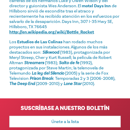
carreras de los hermanos Luke y Owen Wilson y del
director y guionista Wes Anderson. El
motel Days Inn
de
Hillsboro sirvió de escondite tras el atraco y
recientemente ha recibido atención en los esfuerzos por
salvarlo de la desaparición. Days Inn, 307 I-35 Hwy SE,
Hillsboro, TX 76645
http://en.wikipedia.org/wiki/Bottle_Rocket
Los
Estudios de Las Colinas
han rodado muchos
proyectos en sus instalaciones. Algunos de los más
destacados son:
Silkwood
(1983), protagonizada por
Meryl Streep, Cher y Kurt Russell; la película de Robert
Altman
Streamers
(1983);
Salto de fe
(1992),
protagonizada por Steve Martin; la telenovela de
Telemundo
La ley del Silencio
(2005) y la serie de Fox
Television
Prison Break
: Temporadas 2 y 3 (2006-2008),
The Deep End
(2009-2010) y
Lone Star
(2010).
SUSCRÍBASE A NUESTRO BOLETÍN
Dirección
de
correo