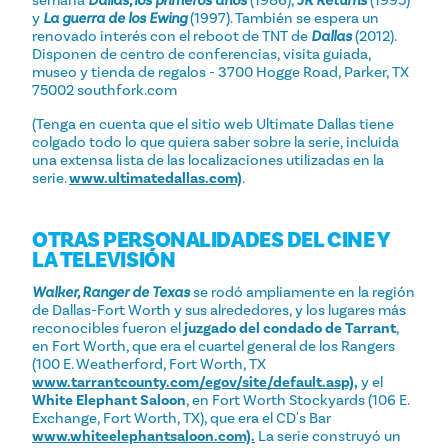
semana
Dallas, los primeros años
(1986),
JR Returns
(1995)
y
La guerra de los Ewing
(1997). También se espera un
renovado interés con el reboot de TNT de
Dallas
(2012).
Disponen de centro de conferencias, visita guiada,
museo y tienda de regalos - 3700 Hogge Road, Parker, TX
75002 southfork.com
(Tenga en cuenta que el sitio web Ultimate Dallas tiene
colgado todo lo que quiera saber sobre la serie, incluida
una extensa lista de las localizaciones utilizadas en la
serie.
www.ultimatedallas.com)
.
OTRAS PERSONALIDADES DEL CINE Y
LA TELEVISIÓN
Walker, Ranger de Texas
se rodó ampliamente en la región
de Dallas-Fort Worth y sus alrededores, y los lugares más
reconocibles fueron el
juzgado del condado de Tarrant
,
en Fort Worth, que era el cuartel general de los Rangers
(100 E. Weatherford, Fort Worth, TX
www.tarrantcounty.com/egov/site/default.asp),
y el
White Elephant Saloon
, en Fort Worth Stockyards (106 E.
Exchange, Fort Worth, TX), que era el CD's Bar
www.whiteelephantsaloon.com).
La serie construyó un