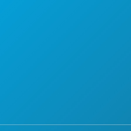
CREW & VENDOR DIRECTORY
UBICACIONES
PERMISOS
INCENTIVOS
REGISTRE SU PROYECTO
COMUNIDAD
FILMOGRAFÍA
ACERCA DE
PÓNGASE EN CONTACTO CON
SCREEN DALLAS
SUSCRIPCIÓN AL BOLETÍN DE NOTICIAS