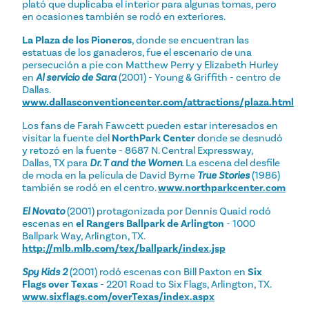
plató que duplicaba el interior para algunas tomas, pero
en ocasiones también se rodó en exteriores.
La Plaza de los Pioneros
, donde se encuentran las
estatuas de los ganaderos, fue el escenario de una
persecución a pie con Matthew Perry y Elizabeth Hurley
en
Al servicio de Sara
(2001) - Young & Griffith - centro de
Dallas.
www.dallasconventioncenter.com/attractions/plaza.html
Los fans de Farah Fawcett pueden estar interesados en
visitar la fuente del
NorthPark Center
donde se desnudó
y retozó en la fuente - 8687 N. Central Expressway,
Dallas, TX para
Dr. T and the Women
. La escena del desfile
de moda en la película de David Byrne
True Stories
(1986)
también se rodó en el centro.
www.northparkcenter.com
El Novato
(2001) protagonizada por Dennis Quaid rodó
escenas en
el Rangers Ballpark de Arlington
- 1000
Ballpark Way, Arlington, TX.
http://mlb.mlb.com/tex/ballpark/index.jsp
Spy Kids 2
(2001) rodó escenas con Bill Paxton en
Six
Flags over Texas
- 2201 Road to Six Flags, Arlington, TX.
www.sixflags.com/overTexas/index.aspx