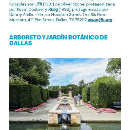
notables son
JFK
(1991) de Oliver Stone, protagonizada
por Kevin Costner y
Ruby
(1992), protagonizada por
Danny Aiello. - Elm en Houston Street. The Six Floor
Museum, 411 Elm Street, Dallas, TX 75202
www.jfk.org
ARBORETO Y JARDÍN BOTÁNICO DE
DALLAS