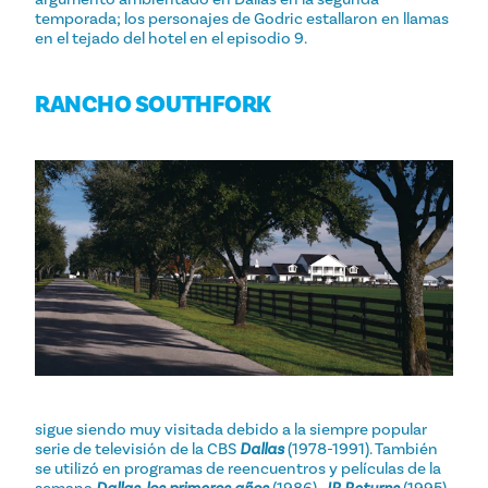
temporada; los personajes de Godric estallaron en llamas
en el tejado del hotel en el episodio 9.
RANCHO SOUTHFORK
sigue siendo muy visitada debido a la siempre popular
serie de televisión de la CBS
Dallas
(1978-1991). También
se utilizó en programas de reencuentros y películas de la