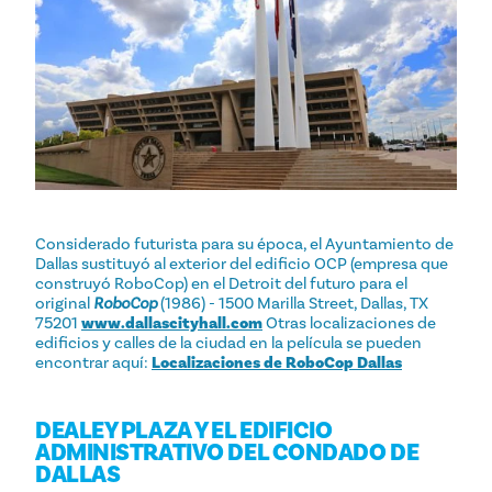
Considerado futurista para su época, el Ayuntamiento de
Dallas sustituyó al exterior del edificio OCP (empresa que
construyó RoboCop) en el Detroit del futuro para el
original
RoboCop
(1986) - 1500 Marilla Street, Dallas, TX
75201
www.dallascityhall.com
Otras localizaciones de
edificios y calles de la ciudad en la película se pueden
encontrar aquí:
Localizaciones de RoboCop Dallas
DEALEY PLAZA Y EL EDIFICIO
ADMINISTRATIVO DEL CONDADO DE
DALLAS