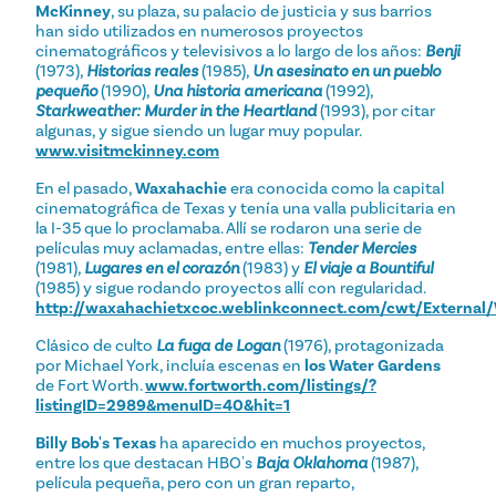
McKinney
, su plaza, su palacio de justicia y sus barrios
han sido utilizados en numerosos proyectos
cinematográficos y televisivos a lo largo de los años:
Benji
(1973),
Historias reales
(1985),
Un asesinato en un pueblo
pequeño
(1990),
Una historia americana
(1992),
Starkweather: Murder in the Heartland
(1993), por citar
algunas, y sigue siendo un lugar muy popular.
www.visitmckinney.com
En el pasado,
Waxahachie
era conocida como la capital
cinematográfica de Texas y tenía una valla publicitaria en
la I-35 que lo proclamaba. Allí se rodaron una serie de
películas muy aclamadas, entre ellas:
Tender Mercies
(1981),
Lugares en el corazón
(1983) y
El viaje a Bountiful
(1985) y sigue rodando proyectos allí con regularidad.
http://waxahachietxcoc.weblinkconnect.com/cwt/External
Clásico de culto
La fuga de Logan
(1976), protagonizada
por Michael York, incluía escenas en
los Water Gardens
de Fort Worth.
www.fortworth.com/listings/?
listingID=2989&menuID=40&hit=1
Billy Bob's Texas
ha aparecido en muchos proyectos,
entre los que destacan HBO's
Baja Oklahoma
(1987),
película pequeña, pero con un gran reparto,