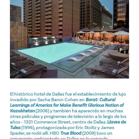
El histórico hotel de Dallas fue el establecimiento de lujo
invadido por Sacha Baron Cohen en
Borat: Cultural
Learnings of America for Make Benefit Glorious Nation of
Kazakhstan
(2006) y también ha aparecido en muchas
otras películas y programas de televisión a lo largo de los
años - 1321 Commerce Street, centro de Dallas.
Llaves de
Tulsa
(1996), protagonizada por Eric Stoltz y James
Spader, se rodó allí. HBO
True Blood
(2009) tuvo un
argumento ambientado en Dallas en la segunda