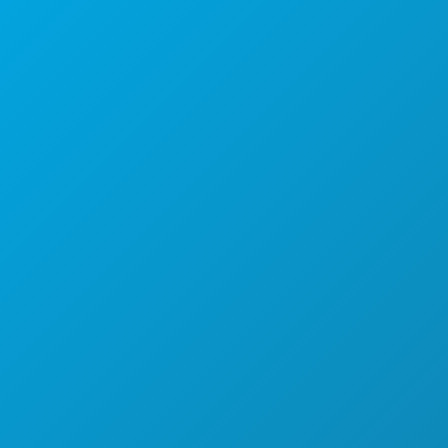
1807 Ross Avenue
Suite 450
Dallas, Texas 75201
Sólo con cita previa
Teléfono principal: (214) 571-1050
CREW & VENDOR DIRECTORY
UBICACIONES
PERMISOS
INCENTIVOS
REGISTRE SU PROYECTO
COMUNIDAD
FILMOGRAFÍA
ACERCA DE