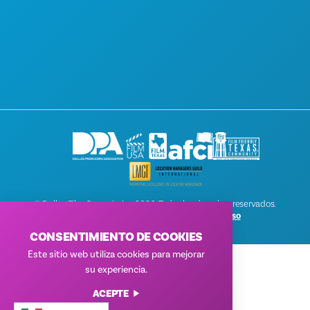
PÓNGASE EN CONTACTO CON
SCREEN DALLAS
SUSCRIPCIÓN AL BOLETÍN DE NOTICIAS
© Dallas Film Commission 2026. Todos los derechos reservados.
Política de privacidad
|
Condiciones de uso
CONSENTIMIENTO DE COOKIES
Este sitio web utiliza cookies para mejorar
su experiencia.
ACEPTE