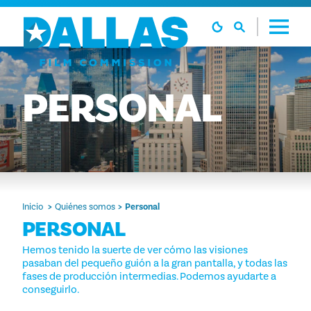
Ir al contenido
PERSONAL
Inicio
Quiénes somos
Personal
PERSONAL
Hemos tenido la suerte de ver cómo las visiones
pasaban del pequeño guión a la gran pantalla, y todas las
fases de producción intermedias. Podemos ayudarte a
conseguirlo.