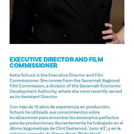
EXECUTIVE DIRECTOR AND FILM
COMMISSIONER
Katie Schuck is the Executive Director and Film
Commissioner. She comes from the Savannah Regional
Film Commission, a division of the Savannah Economic
Development Authority, where she most recently served
as its Assistant Director.
Con más de 15 años de experiencia en producción,
Schuck ha utilizado sus conocimientos sobre
localizaciones para encontrar los escenarios perfectos
para las producciones. Recientemente ha trabajado en el
último largometraje de Clint Eastwood, "Juror #2", y en la
próxima comedia de Simon West, "Bride Hard",